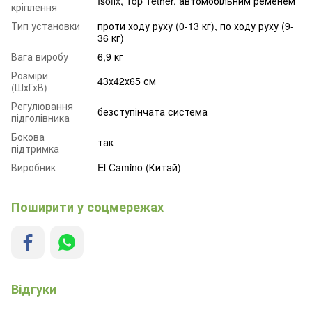
Isofix, Top Tether, автомобільним ременем
кріплення
Тип установки
проти ходу руху (0-13 кг), по ходу руху (9-
36 кг)
Вага виробу
6,9 кг
Розміри
43х42х65 см
(ШхГхВ)
Регулювання
безступінчата система
підголівника
Бокова
так
підтримка
Виробник
El Camino (Китай)
Поширити у соцмережах
Відгуки