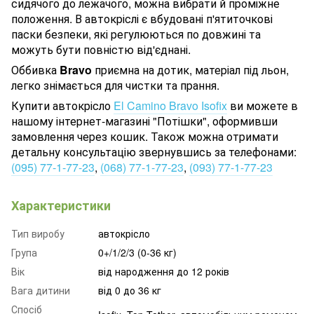
сидячого до лежачого, можна вибрати й проміжне
положення. В автокріслі є вбудовані п'ятиточкові
паски безпеки, які регулюються по довжині та
можуть бути повністю від'єднані.
Оббивка
Bravo
приємна на дотик, матеріал під льон,
легко знімається для чистки та прання.
Купити автокрісло
El Camino Bravo Isofix
ви можете в
нашому інтернет-магазині "Потішки", оформивши
замовлення через кошик. Також можна отримати
детальну консультацію звернувшись за телефонами:
(095) 77-1-77-23
,
(068) 77-1-77-23
,
(093) 77-1-77-23
Характеристики
Тип виробу
автокрісло
Група
0+/1/2/3 (0-36 кг)
Вік
від народження до 12 років
Вага дитини
від 0 до 36 кг
Спосіб