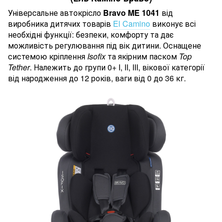
Універсальне автокрісло
Bravo ME 1041
від
виробника дитячих товарів
El Camino
виконує всі
необхідні функції: безпеки, комфорту та дає
можливість регулювання під вік дитини. Оснащене
системою кріплення
Isofix
та якірним паском
Top
Tether
.
Належить до групи
0+ I, II, III, вікової категорії
від народження до 12 років, ваги від 0 до 36 кг.