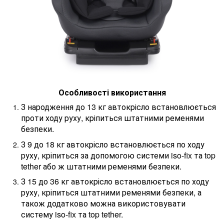
Особливості використання
З народження до 13 кг автокрісло встановлюється
проти ходу руху, кріпиться штатними ременями
безпеки.
З 9 до 18 кг автокрісло встановлюється по ходу
руху, кріпиться за допомогою системи iso-fix та top
tether або ж штатними ременями безпеки.
З 15 до 36 кг автокрісло встановлюється по ходу
руху, кріпиться штатними ременями безпеки, а
також додатково можна використовувати
систему iso-fix та top tether.