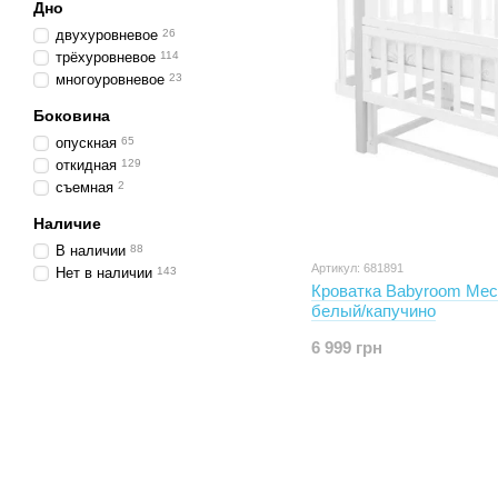
Дно
двухуровневое
26
трёхуровневое
114
многоуровневое
23
Боковина
опускная
65
откидная
129
съемная
2
Наличие
В наличии
88
Артикул: 681891
Нет в наличии
143
Кроватка Babyroom Мес
белый/капучино
6 999 грн