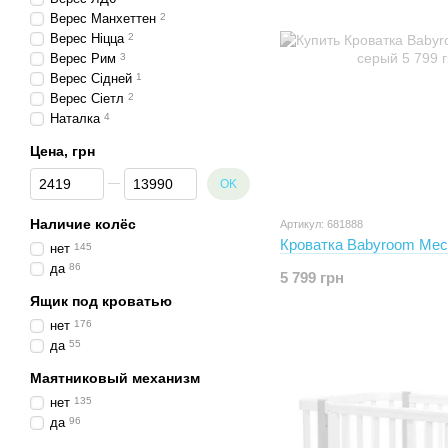
Верес Манхеттен
2
Верес Ніцца
2
Верес Рим
3
Верес Сідней
1
Верес Сіетл
2
Наталка
4
Цена, грн
От Цена, грн
До Цена, грн
OK
Наличие колёс
Артикул: 681888
Кроватка Babyroom Мес
нет
145
да
86
5 799 грн
Ящик под кроватью
нет
176
да
55
Маятниковый механизм
нет
135
да
96