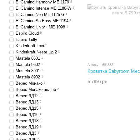
El Camino Harmony ME 1179
2
El Camino Intense ME 1180-W
2
El Camino Noa ME 1125-G
4
El Camino So Easy ME 1194
1
El Camino Unity+ ME 1098
1
Espiro Cloud
5
Espiro Tully
2
Kinderkraft Lovi
2
Kinderkraft Neste Up 2
2
Mastela 8601
1
Mastela 8602
1
Артикул: 681885
Кроватка Babyroom Мес
Mastela 8901
1
Mastela 8902
1
5 799 грн
Верес Moнако
6
Верес Moнако велюр
2
Верес ЛД12
3
Верес ЛД13
6
Верес ЛД15
3
Верес ЛД16
4
Верес ЛД18
3
Верес ЛД19
3
Верес ЛД3
3
Верес ЛД6
5