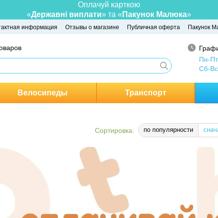
Оплачуй карткою
«
Державні виплати
» та «
Пакунок Малюка
»
тактная информация
Отзывы о магазине
Публичная оферта
Пакунок М
товаров
Графи
Пн-Пт
Сб-Вс
Велосипеды
Транспорт
по популярности
снач
Сортировка: