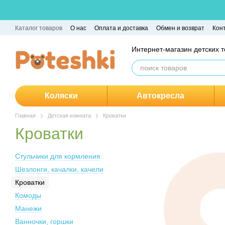
Перейти к основному контенту
Каталог товаров
О нас
Оплата и доставка
Обмен и возврат
Кон
Интернет-магазин детских 
Коляски
Автокресла
Главная
Детская комната
Кроватки
Кроватки
Стульчики для кормления
Шезлонги, качалки, качели
Кроватки
Комоды
Манежи
Ванночки, горшки