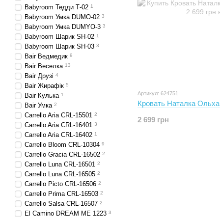
Babyroom Тедди Т-02
1
Babyroom Умка DUMO-02
3
Babyroom Умка DUMYO-3
3
Babyroom Шарик SH-02
1
Babyroom Шарик SH-03
3
Bair Ведмедик
9
Bair Веселка
13
Bair Друзі
4
Bair Жирафік
5
Артикул: 624751
Bair Кулька
1
Кровать Наталка Ольха
Bair Умка
2
Carrello Aria CRL-15501
2
2 699 грн
Carrello Aria CRL-16401
3
Carrello Aria CRL-16402
1
Carrello Bloom CRL-10304
9
Carrello Gracia CRL-16502
2
Carrello Luna CRL-16501
2
Carrello Luna CRL-16505
2
Carrello Picto CRL-16506
2
Carrello Prima CRL-16503
2
Carrello Salsa CRL-16507
2
El Camino DREAM ME 1223
3