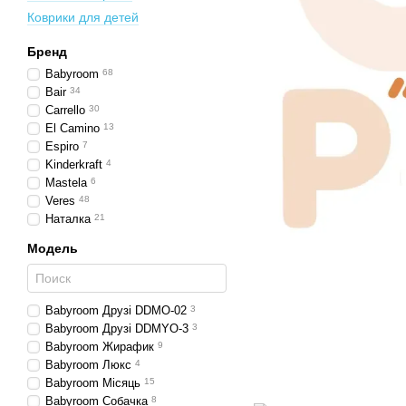
Коврики для детей
Бренд
Babyroom
68
Bair
34
Carrello
30
El Camino
13
Espiro
7
Kinderkraft
4
Mastela
6
Veres
48
Наталка
21
Модель
Babyroom Друзі DDMO-02
3
Babyroom Друзі DDMYO-3
3
Babyroom Жирафик
9
Babyroom Люкс
4
Babyroom Місяць
15
Babyroom Собачка
8