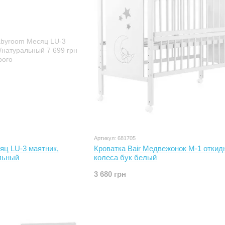
Артикул: 681705
яц LU-3 маятник,
Кроватка Bair Медвежонок M-1 откидн
льный
колеса бук белый
3 680 грн