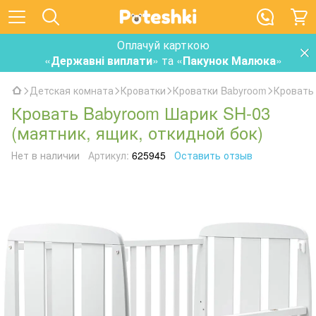
Оплачуй карткою
«
Державні виплати
» та «
Пакунок Малюка
»
Детская комната
Кроватки
Кроватки Babyroom
Кровать 
Кровать Babyroom Шарик SH-03
(маятник, ящик, откидной бок)
Нет в наличии
Артикул:
625945
Оставить отзыв