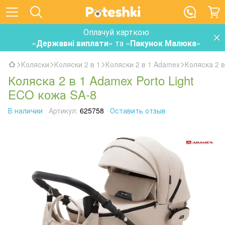
Оплачуй карткою
«
Державні виплати
» та «
Пакунок Малюка
»
Коляски
Коляски 2 в 1
Коляски 2 в 1 Adamex
Коляска 2 в
Коляска 2 в 1 Adamex Porto Light
ECO кожа SA-8
В наличии
Артикул:
625758
Оставить отзыв