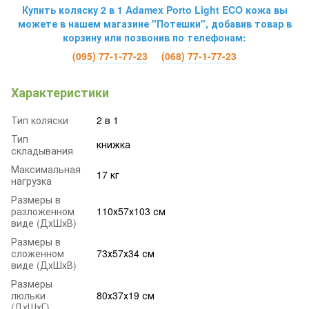
Купить коляску 2 в 1 Adamex Porto Light ECO кожа
вы
можете в нашем магазине "Потешки", добавив товар в
корзину или позвонив по телефонам:
(095) 77-1-77-23
(068) 77-1-77-23
Характеристики
Тип коляски
2 в 1
Тип
книжка
складывания
Максимальная
17 кг
нагрузка
Размеры в
разложенном
110х57х103 см
виде (ДхШхВ)
Размеры в
сложенном
73х57х34 см
виде (ДхШхВ)
Размеры
люльки
80х37х19 см
(ДхШхГ)