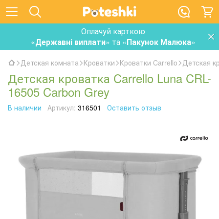
Оплачуй карткою
«
Державні виплати
» та «
Пакунок Малюка
»
Детская комната
Кроватки
Кроватки Carrello
Детская кр
Детская кроватка Carrello Luna CRL-
16505 Carbon Grey
В наличии
Артикул:
316501
Оставить отзыв