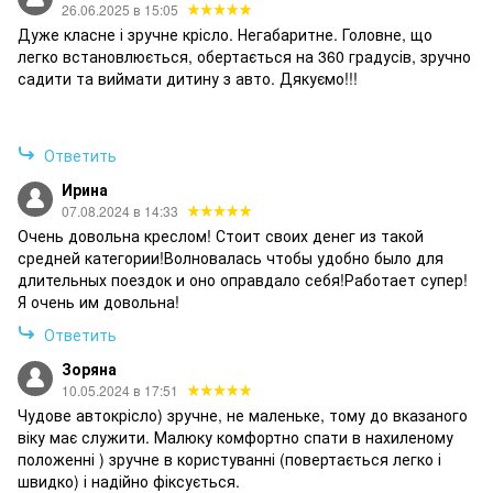
26.06.2025 в 15:05
Дуже класне і зручне крісло. Негабаритне. Головне, що
легко встановлюється, обертається на 360 градусів, зручно
садити та виймати дитину з авто. Дякуємо!!!
Ответить
Ирина
07.08.2024 в 14:33
Очень довольна креслом! Стоит своих денег из такой
средней категории!Волновалась чтобы удобно было для
длительных поездок и оно оправдало себя!Работает супер!
Я очень им довольна!
Ответить
Зоряна
10.05.2024 в 17:51
Чудове автокрісло) зручне, не маленьке, тому до вказаного
віку має служити. Малюку комфортно спати в нахиленому
положенні ) зручне в користуванні (повертається легко і
швидко) і надійно фіксується.