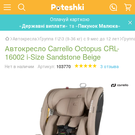
Оплачуй карткою
«
Державні виплати
» та «
Пакунок Малюка
»
Автокресла
Группа 1\2\3 (9-36 кг) с 9 мес до 12 лет
Группа
Автокресло Carrello Octopus CRL-
16002 i-Size Sandstone Beige
Нет в наличии
Артикул:
103770
3 отзыва