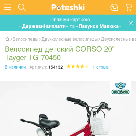
Оплачуй карткою
«
Державні виплати
» та «
Пакунок Малюка
»
Велосипеды
Двухколесные велосипеды
Двухколесные 
Велосипед детский CORSO 20"
Tayger TG-70450
В наличии
Артикул:
154132
1 отзыв