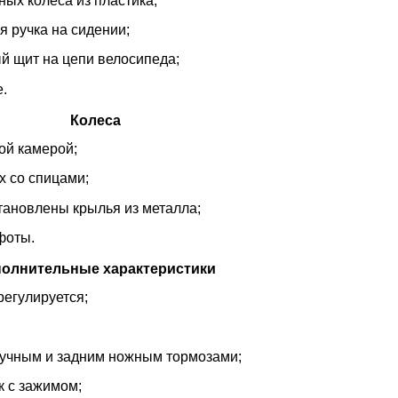
ых колеса из пластика;
 ручка на сидении;
й щит на цепи велосипеда;
е.
Колеса
ой камерой;
х со спицами;
тановлены крылья из металла;
фоты.
олнительные характеристики
регулируется;
учным и задним ножным тормозами;
к с зажимом;