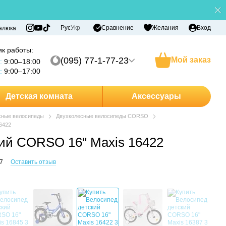
Сравнение
Рус
Укр
Желания
Вход
алюка
к работы:
(095) 77-1-77-23
Мой заказ
:
9:00–18:00
:
9:00–17:00
Детская комната
Аксессуары
сные велосипеды
Двухколесные велосипеды CORSO
6422
ий CORSO 16" Maxis 16422
7
Оставить отзыв