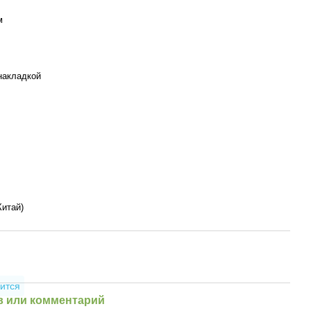
м
накладкой
итай)
ится
 или комментарий