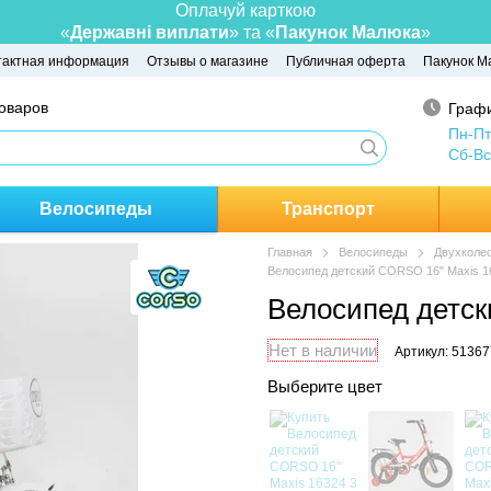
Оплачуй карткою
«
Державні виплати
» та «
Пакунок Малюка
»
тактная информация
Отзывы о магазине
Публичная оферта
Пакунок М
товаров
Графи
Пн-Пт
Сб-Вс
Велосипеды
Транспорт
Главная
Велосипеды
Двухколе
Велосипед детский CORSO 16" Maxis 1
Велосипед детск
Нет в наличии
Артикул: 51367
Выберите цвет