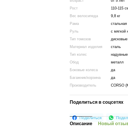
Возраст
от 5 лет
Рост
110-115 с
Вес велосипеда
9,8 кг
Рама
стальная
Руль
с мягкой 
Тип томозов
дисковые
Материал изделия
сталь
Тип колес
надувные
Обод
металл
Боковые колеса
да
Багажник/корзина
да
Производитель
CORSO (К
Поделиться в соцсетях
Поделиться
Подел
Описание
Новый отзыв