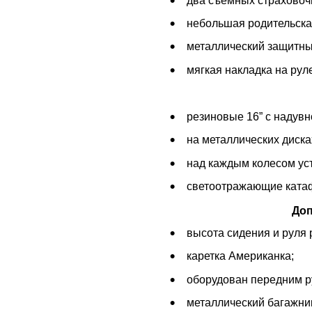
два съемных страховочн
небольшая родительская
металлический защитны
мягкая накладка на рул
резиновые 16” с надувн
на металлических диска
над каждым колесом ус
светоотражающие ката
Доп
высота сидения и руля 
каретка Американка;
оборудован передним р
металлический багажни