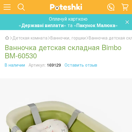
Оплачуй карткою
«
Державні виплати
» та «
Пакунок Малюка
»
Детская комната
Ванночки, горшки
Ванночка детская ск
Ванночка детская складная Bimbo
BM-60530
В наличии
Артикул:
169129
Оставить отзыв