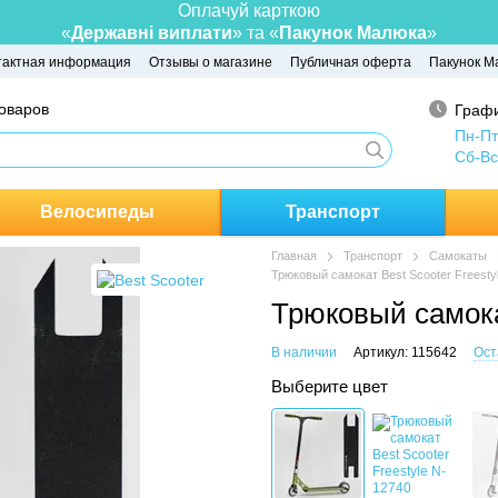
Оплачуй карткою
«
Державні виплати
» та «
Пакунок Малюка
»
тактная информация
Отзывы о магазине
Публичная оферта
Пакунок М
товаров
Графи
Пн-Пт
Сб-Вс
Велосипеды
Транспорт
Главная
Транспорт
Самокаты
Трюковый самокат Best Scooter Freesty
Трюковый самокат
В наличии
Артикул: 115642
Ост
Выберите цвет