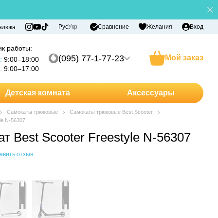
Сравнение
Рус
Укр
Желания
Вход
алюка
к работы:
(095) 77-1-77-23
Мой заказ
:
9:00–18:00
:
9:00–17:00
Детская комната
Аксессуары
Самокаты трюковые
Самокаты трюковые Best Scooter
le N-56307
 Best Scooter Freestyle N-56307
авить отзыв