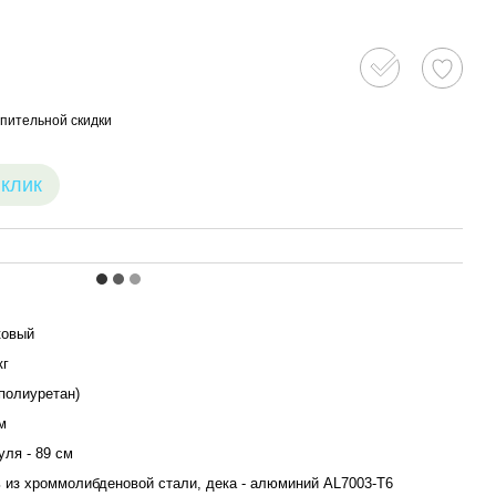
пительной скидки
 клик
ковый
кг
полиуретан)
м
уля - 89 см
 из хроммолибденовой стали, дека - алюминий AL7003-T6