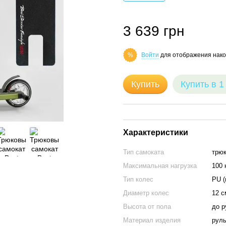
3 639 грн
Войти
для отображения нако
%
Купить
Купить в 1
Характеристики
Тип самоката
трю
Максимальная нагрузка
100 
Тип колес
PU (
Диаметр колес
12 с
Высота от пола
до р
Материал изделия
руль