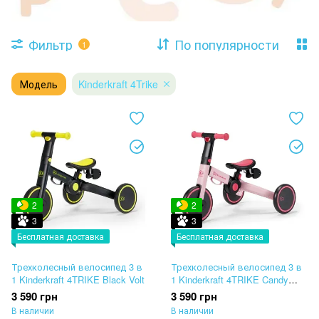
Фильтр
По популярности
1
Модель
Kinderkraft 4Trike
2
2
3
3
Бесплатная доставка
Бесплатная доставка
Трехколесный велосипед 3 в
Трехколесный велосипед 3 в
1 Kinderkraft 4TRIKE Black Volt
1 Kinderkraft 4TRIKE Candy
Pink
3 590 грн
3 590 грн
В наличии
В наличии