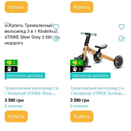
Купить
Купить
2
2
3
3
Бесплатная доставка
Бесплатная доставка
Трехколесный велосипед 3 в
Трехколесный велосипед 3 в
1 Kinderkraft 4TRIKE Silver
1 Kinderkraft 4TRIKE Sunflower
Grey
Blue
3 590 грн
3 590 грн
В наличии
В наличии
Купить
Купить