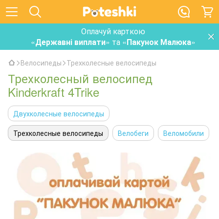
Оплачуй карткою
«
Державні виплати
» та «
Пакунок Малюка
»
Велосипеды
Трехколесные велосипеды
Трехколесный велосипед
Kinderkraft 4Trike
Двухколесные велосипеды
Трехколесные велосипеды
Велобеги
Веломобили