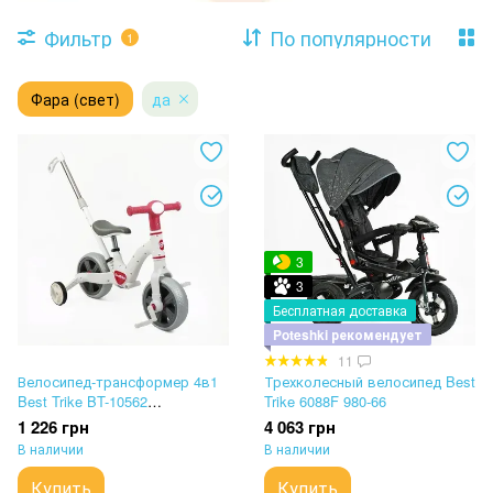
Фильтр
По популярности
1
Фара (свет)
да
3
3
Бесплатная доставка
Poteshki рекомендует
11
Велосипед-трансформер 4в1
Трехколесный велосипед Best
Best Trike BT-10562
Trike 6088F 980-66
(родительская ручка, фара,
1 226 грн
4 063 грн
музыка)
В наличии
В наличии
Купить
Купить