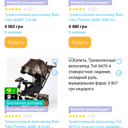
Poteshki рекомендует
Poteshki рекомендует
11
13
Трехколесный велосипед Best
Трехколесный велосипед Best
Trike 6088F 714-96
Trike Perfetto 8066 /608-70
(поворотное сидение,
4 063 грн
4 480 грн
надувные колеса, музыка,
В наличии
В наличии
фара, USB, Bluetooth)
Купить
Купить
4
4
Бесплатная доставка
Poteshki рекомендует
Poteshki рекомендует
13
1
Трехколесный велосипед Best
Трехколесный велосипед Toti
Trike Perfetto 8066 /819-40
9470-4 (поворотное сидение,