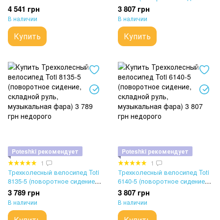
(поворотное сидение,
складной руль, музыкальная
4 541 грн
3 807 грн
надувные колеса, музыка,
фара)
В наличии
В наличии
фара, USB, Bluetooth)
Купить
Купить
Poteshki рекомендует
Poteshki рекомендует
1
1
Трехколесный велосипед Toti
Трехколесный велосипед Toti
8135-5 (поворотное сидение,
6140-5 (поворотное сидение,
складной руль, музыкальная
складной руль, музыкальная
3 789 грн
3 807 грн
фара)
фара)
В наличии
В наличии
Купить
Купить