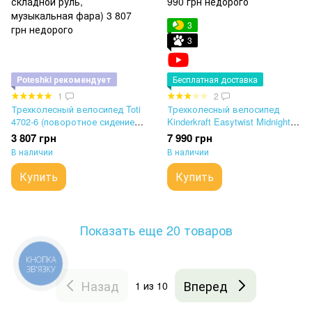
3
3
Poteshki рекомендует
Бесплатная доставка
1
2
Трехколесный велосипед Toti
Трехколесный велосипед
4702-6 (поворотное сидение,
Kinderkraft Easytwist Midnight
складной руль, музыкальная
Green
3 807 грн
7 990 грн
фара)
В наличии
В наличии
Купить
Купить
Показать еще 20 товаров
КНОПКА
ЗВ'ЯЗКУ
Назад
Вперед
1
из 10