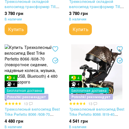
Трехколесный складной
Трехколесный складной
велосипед-трансформер Tilly
велосипед-трансформер Tilly
Snap T-391 зеленый
Snap T-391 серый
3 780 грн
3 780 грн
В наличии
В наличии
Купить
Купить
4
4
4
4
Бесплатная доставка
Бесплатная доставка
Poteshki рекомендует
Poteshki рекомендует
13
13
Трехколесный велосипед Best
Трехколесный велосипед Best
Trike Perfetto 8066 /608-70
Trike Perfetto 8066 /819-40
(поворотное сидение,
(поворотное сидение,
4 480 грн
4 541 грн
надувные колеса, музыка,
надувные колеса, музыка,
В наличии
В наличии