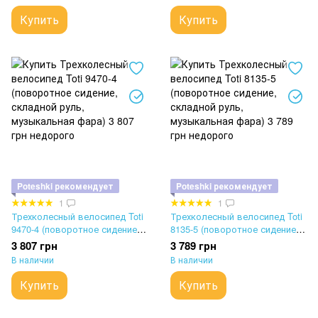
фара, USB, Bluetooth)
фара, USB, Bluetooth)
Купить
Купить
Poteshki рекомендует
Poteshki рекомендует
1
1
Трехколесный велосипед Toti
Трехколесный велосипед Toti
9470-4 (поворотное сидение,
8135-5 (поворотное сидение,
складной руль, музыкальная
складной руль, музыкальная
3 807 грн
3 789 грн
фара)
фара)
В наличии
В наличии
Купить
Купить