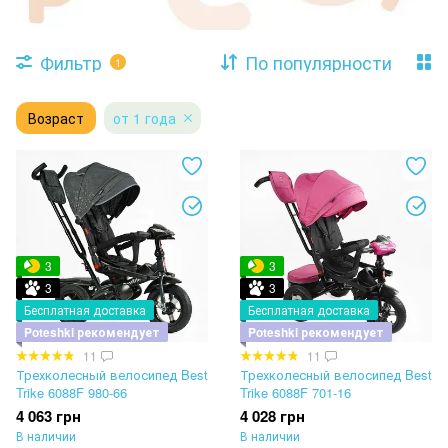
Фильтр
По популярности
1
Возраст
от 1 года
3
3
3
3
Бесплатная доставка
Бесплатная доставка
Poteshki рекомендует
Poteshki рекомендует
11
11
Трехколесный велосипед Best
Трехколесный велосипед Best
Trike 6088F 980-66
Trike 6088F 701-16
4 063 грн
4 028 грн
В наличии
В наличии