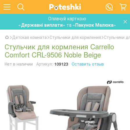
Оплачуй карткою
«
Державні виплати
» та «
Пакунок Малюка
»
Детская комната
Стульчики для кормления
Стульчики дл
Стульчик для кормления Carrello
Comfort CRL-9506 Noble Beige
Нет в наличии
Артикул:
109123
Оставить отзыв