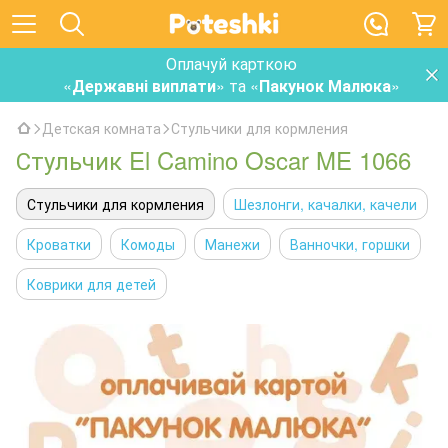
Оплачуй карткою
«
Державні виплати
» та «
Пакунок Малюка
»
Детская комната
Стульчики для кормления
Стульчик El Camino Oscar ME 1066
Стульчики для кормления
Шезлонги, качалки, качели
Кроватки
Комоды
Манежи
Ванночки, горшки
Коврики для детей