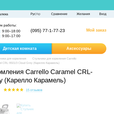
Сравнение
Рус
Укр
Желания
Вход
алюка
к работы:
(095) 77-1-77-23
Мой заказ
:
9:00–18:00
:
9:00–17:00
Детская комната
Аксессуары
чики для кормления
Стульчики для кормления Carrello
el CRL-9501/3 Cloud Grey (Карелло Карамель)
рмления Carrello Caramel CRL-
ey (Карелло Карамель)
15 отзывов