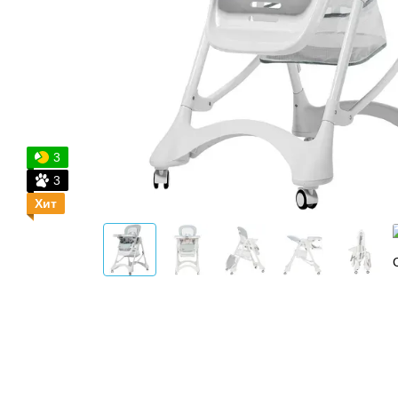
3
3
Хит