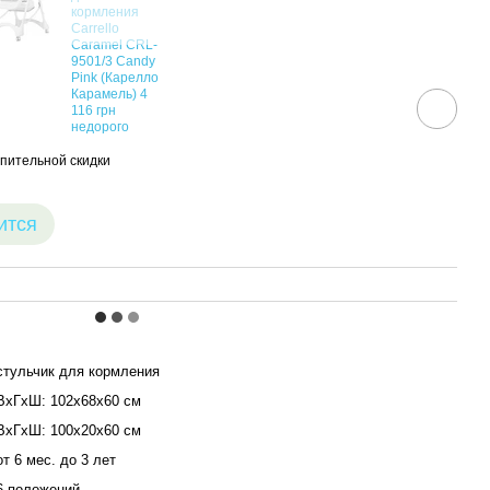
пительной скидки
ится
стульчик для кормления
ВхГхШ: 102х68х60 см
ВхГхШ: 100х20х60 см
от 6 мес. до 3 лет
6 положений