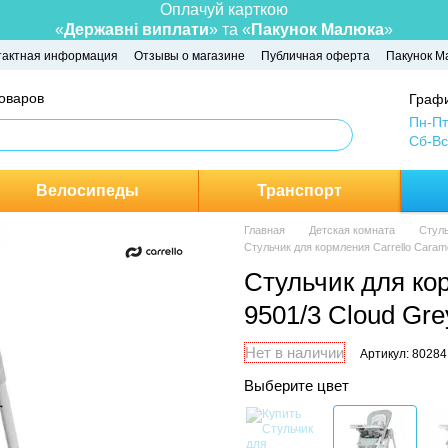
Оплачуй карткою
«
Державні виплати
» та «
Пакунок Малюка
»
тактная информация
Отзывы о магазине
Публичная оферта
Пакунок М
товаров
Графи
Пн-Пт
Сб-Вс
Велосипеды
Транспорт
Главная
Детская комната
Стуль
Стульчик для кормления Carrello Caram
Стульчик для ко
9501/3 Cloud Gr
Нет в наличии
Артикул: 80284
Выберите цвет