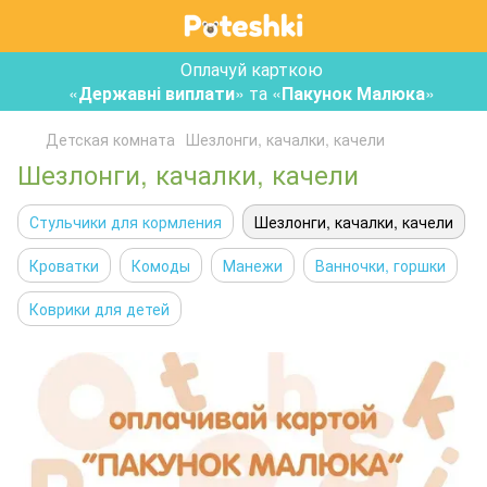
Оплачуй карткою
«
Державні виплати
» та «
Пакунок Малюка
»
Детская комната
Шезлонги, качалки, качели
Шезлонги, качалки, качели
Стульчики для кормления
Шезлонги, качалки, качели
Кроватки
Комоды
Манежи
Ванночки, горшки
Коврики для детей