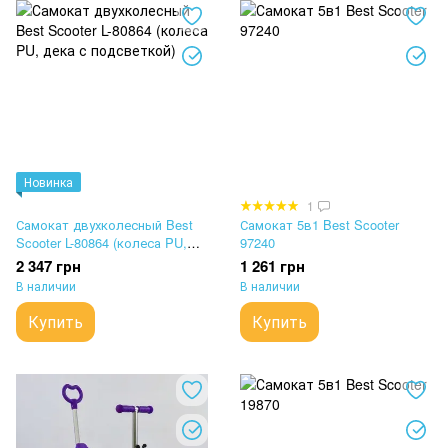
Новинка
1
Самокат двухколесный Best
Самокат 5в1 Best Scooter
Scooter L-80864 (колеса PU,
97240
дека с подсветкой)
2 347 грн
1 261 грн
В наличии
В наличии
Купить
Купить