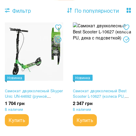
Фильтр
По популярности
Новинка
Новинка
Самокат двухколесный Skyper
Самокат двухколесный Best
Unic UN-44692 (ручной
Scooter L-10627 (колеса PU,
дисковый тормоз, колеса PU,
дека с подсветкой)
1 704 грн
2 347 грн
передний амортизатор)
В наличии
В наличии
Купить
Купить