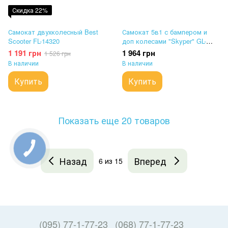
Скидка 22%
Самокат двухколесный Best
Самокат 5в1 с бампером и
Scooter FL-14320
доп колесами "Skyper" GL-
09813
1 191 грн
1 964 грн
1 526 грн
В наличии
В наличии
Купить
Купить
Показать еще 20 товаров
Назад
Вперед
6
из 15
(095) 77-1-77-23
(068) 77-1-77-23