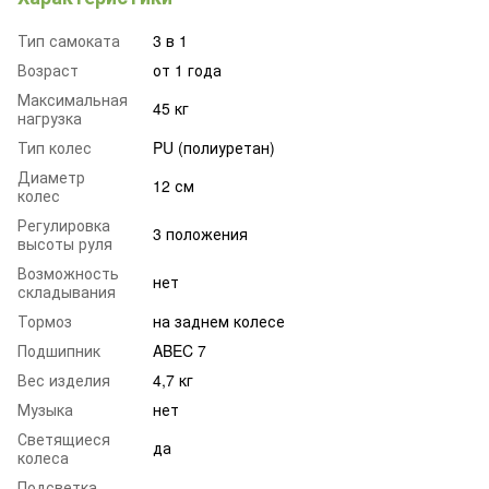
Тип самоката
3 в 1
Возраст
от 1 года
Максимальная
45 кг
нагрузка
Тип колес
PU (полиуретан)
Диаметр
12 см
колес
Регулировка
3 положения
высоты руля
Возможность
нет
складывания
Тормоз
на заднем колесе
Подшипник
ABEC 7
Вес изделия
4,7 кг
Музыка
нет
Светящиеся
да
колеса
Подсветка