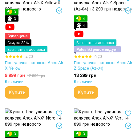
3
3
4
4
Суперцена
Скидка 22%
Бесплатная доставка
Бесплатная доставка
Poteshki рекомендует
4
9
Прогулочная коляска Anex Air-
Прогулочная коляска Anex Air-
X Yellow
Z Space (Az-04)
9 999 грн
13 299 грн
12 899 грн
В наличии
В наличии
Купить
Купить
3
3