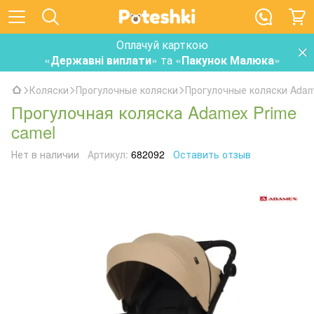
Оплачуй карткою
«
Державні виплати
» та «
Пакунок Малюка
»
Коляски
Прогулочные коляски
Прогулочные коляски Ada
Прогулочная коляска Adamex Prime
camel
Нет в наличии
Артикул:
682092
Оставить отзыв