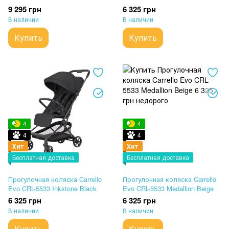
Grey
9 295 грн
6 325 грн
В наличии
В наличии
Купить
Купить
4
4
4
4
Хит
Хит
Бесплатная доставка
Бесплатная доставка
Прогулочная коляска Carrello
Прогулочная коляска Carrello
Evo CRL-5533 Inkstone Black
Evo CRL-5533 Medallion Beige
6 325 грн
6 325 грн
В наличии
В наличии
Купить
Купить