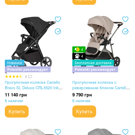
4
4
Новинка
Бесплатная доставка
Poteshki рекомендует
Poteshki рекомендует
6
Прогулочная коляска Carrello
Прогулочная коляска с
Bravo SL Deluxe CRL-5520 Ink
реверсивным блоком Carrello
Black
Costa CRL-5543 Vanilla Beige
11 140 грн
9 790 грн
В наличии
В наличии
Купить
Купить