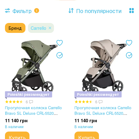
Фильтр
По популярности
1
Бренд
Carrello
Poteshki рекомендует
Poteshki рекомендует
6
6
Прогулочная коляска Carrello
Прогулочная коляска Carrello
Bravo SL Deluxe CRL-5520
Bravo SL Deluxe CRL-5520
Mosaic Green
Shale Beige
11 140 грн
11 140 грн
В наличии
В наличии
Купить
Купить