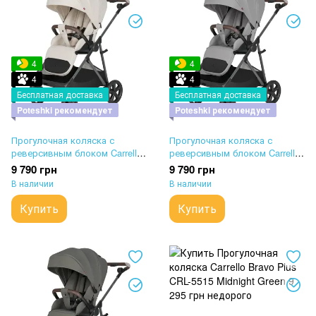
4
4
4
4
Бесплатная доставка
Бесплатная доставка
Poteshki рекомендует
Poteshki рекомендует
Прогулочная коляска с
Прогулочная коляска с
реверсивным блоком Carrello
реверсивным блоком Carrello
Costa CRL-5543 Cloud Grey
Costa CRL-5543 Platinum Grey
9 790 грн
9 790 грн
В наличии
В наличии
Купить
Купить