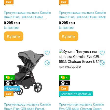
Хит
Хит
Прогулянкова коляска Carrello
Прогулянкова коляска Carrello
Bravo Plus CRL-5515 Sable
Bravo Plus CRL-5515 Pure Black
Beige
9 295 грн
9 295 грн
В наличии
В наличии
Купить
Купить
3
4
3
4
Новинка
Хит
Хит
Бесплатная доставка
Прогулянкова коляска Carrello
Прогулочная коляска Carrello
Bravo Plus CRL-5515 Forest
Evo CRL-5533 Chateau Green