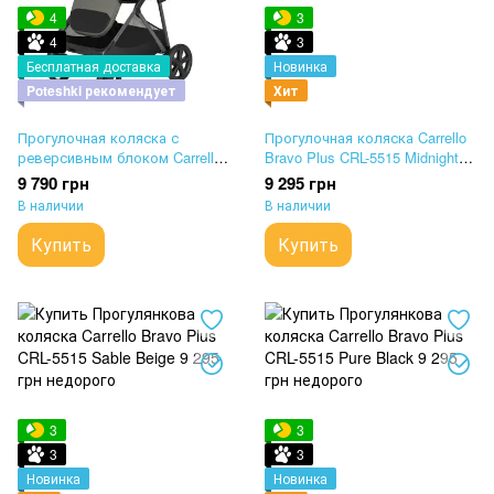
4
3
4
3
Бесплатная доставка
Новинка
Poteshki рекомендует
Хит
Прогулочная коляска с
Прогулочная коляска Carrello
реверсивным блоком Carrello
Bravo Plus CRL-5515 Midnight
Costa CRL-5543 Echo Grey
Green
9 790 грн
9 295 грн
В наличии
В наличии
Купить
Купить
3
3
3
3
Новинка
Новинка