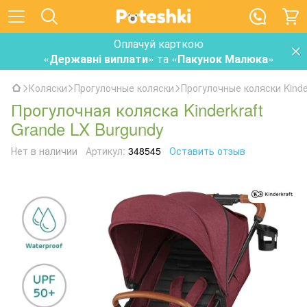
Оплачуй карткою
«
Державні виплати
» та «
Пакунок Малюка
»
Коляски
Прогулочные коляски
Прогулочные коляски Kinder
Прогулочная коляска Kinderkraft
Grande LX Burgundy
Нет в наличии
Артикул:
348545
Оставить отзыв