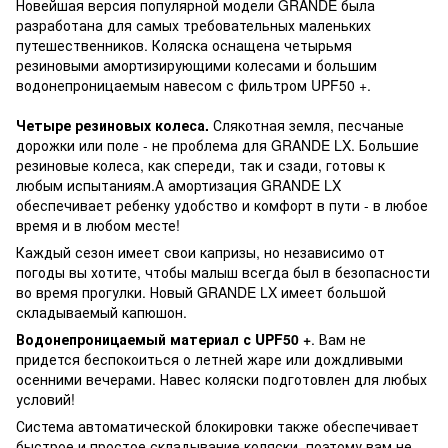
Новейшая версия популярной модели GRANDE была
разработана для самых требовательных маленьких
путешественников. Коляска оснащена четырьмя
резиновыми амортизирующими колесами и большим
водонепроницаемым навесом с фильтром UPF50 +.
Четыре резиновых колеса.
Слякотная земля, песчаные
дорожки или поле - не проблема для GRANDE LX. Большие
резиновые колеса, как спереди, так и сзади, готовы к
любым испытаниям.А амортизация GRANDE LX
обеспечивает ребенку удобство и комфорт в пути - в любое
время и в любом месте!
Каждый сезон имеет свои капризы, но независимо от
погоды вы хотите, чтобы малыш всегда был в безопасности
во время прогулки. Новый GRANDE LX имеет большой
складываемый капюшон.
Водонепроницаемый материал с UPF50 +
. Вам не
придется беспокоиться о летней жаре или дождливыми
осенними вечерами. Навес коляски подготовлен для любых
условий!
Система автоматической блокировки также обеспечивает
быстрое и простое складывание коляски, поэтому вам не