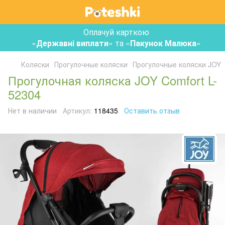
Оплачуй карткою
«
Державні виплати
» та «
Пакунок Малюка
»
Коляски
Прогулочные коляски
Прогулочные коляски JOY
Прогулочная коляска JOY Comfort L-
52304
Нет в наличии
Артикул:
118435
Оставить отзыв