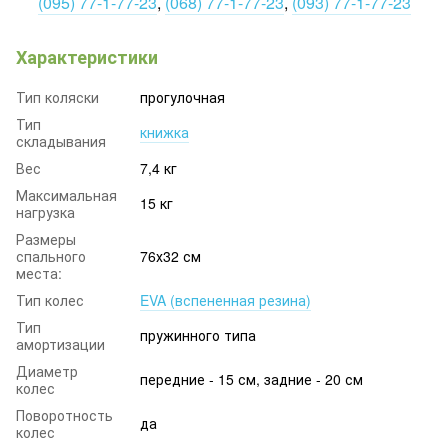
(095) 77-1-77-23
,
(068) 77-1-77-23
,
(093) 77-1-77-23
Характеристики
Тип коляски
прогулочная
Тип
книжка
складывания
Вес
7,4 кг
Максимальная
15 кг
нагрузка
Размеры
спального
76х32 см
места:
Тип колес
EVA (вспененная резина)
Тип
пружинного типа
амортизации
Диаметр
передние - 15 см, задние - 20 см
колес
Поворотность
да
колес