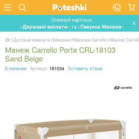
Оплачуй карткою
«
Державні виплати
» та «
Пакунок Малюка
»
Детская комната
Манежи
Манежи Carrello
Манеж Carrell
Манеж Carrello Porta CRL-18103
Sand Beige
В наличии
Артикул:
181034
Оставить отзыв