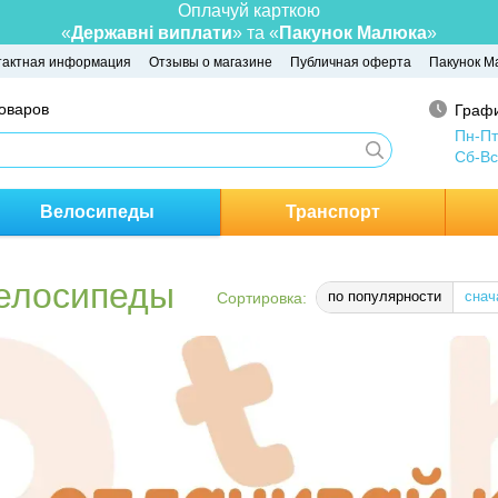
Оплачуй карткою
«
Державні виплати
» та «
Пакунок Малюка
»
тактная информация
Отзывы о магазине
Публичная оферта
Пакунок М
товаров
Графи
Пн-Пт
Сб-Вс
Велосипеды
Транспорт
велосипеды
по популярности
снач
Сортировка: