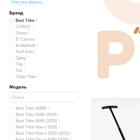
Очистить фильтр
Бренд
Best Trike
2
CORSO
0
Doona
0
El Camino
0
Kinderkraft
0
Profi Kids
0
Qplay
0
Tilly
0
Toti
0
Turbo Trike
0
Модель
Best Trike 6088F
0
Best Trike 6588 (2024)
0
Best Trike 6588 (2025)
0
Best Trike Marco 9155
0
Best Trike Marco 9155 (2025)
0
Best Trike Oscar 6390 (2025)
0