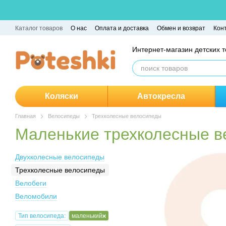
Перейти к основному контенту
Каталог товаров
О нас
Оплата и доставка
Обмен и возврат
Кон
Интернет-магазин детских 
Коляски
Автокресла
Главная
Велосипеды
Трехколесные велосипеды
Маленькие трехколесные 
Двухколесные велосипеды
Трехколесные велосипеды
Велобеги
Веломобили
Тип велосипеда:
маленький