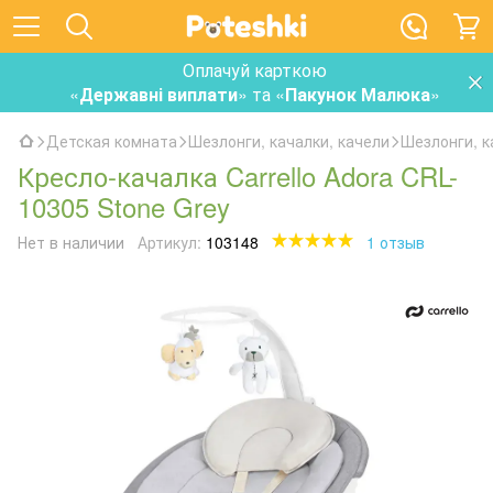
Оплачуй карткою
«
Державні виплати
» та «
Пакунок Малюка
»
Детская комната
Шезлонги, качалки, качели
Шезлонги, ка
Кресло-качалка Carrello Adora CRL-
10305 Stone Grey
Нет в наличии
Артикул:
103148
1 отзыв