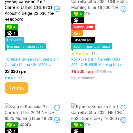
4
4
4
Суперцена
4
Хит
Новинка
Скидка 6%
Бесплатная доставка
Бесплатная доставка
4
Коляска универсальная 2 в 1
Коляска 2 в 1 Carrello Ultra
Carrello Ultimo CRL-6701
2024 CRL-6525 Morning Blue
Acoustic Beige
22 030 грн
16 300 грн
17 395 грн
В наличии
Нет в наличии
Купить
4
4
4
4