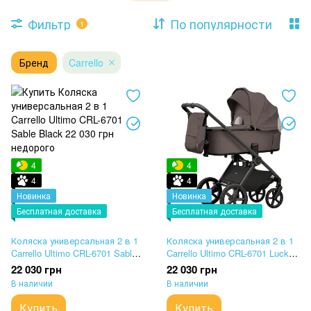
Фильтр
По популярности
1
Бренд
Carrello
4
4
4
4
Новинка
Новинка
Бесплатная доставка
Бесплатная доставка
Коляска универсальная 2 в 1
Коляска универсальная 2 в 1
Carrello Ultimo CRL-6701 Sable
Carrello Ultimo CRL-6701 Lucky
Black
Brown
22 030 грн
22 030 грн
В наличии
В наличии
Купить
Купить