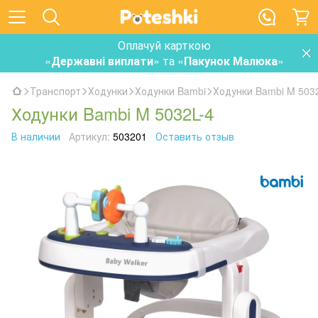
Оплачуй карткою
«
Державні виплати
» та «
Пакунок Малюка
»
Транспорт
Ходунки
Ходунки Bambi
Ходунки Bambi M 503
Ходунки Bambi M 5032L-4
В наличии
Артикул:
503201
Оставить отзыв