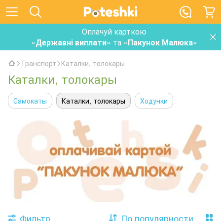
Оплачуй карткою
«
Державні виплати
» та «
Пакунок Малюка
»
Транспорт
Каталки, толокары
Каталки, толокары
Самокаты
Каталки, толокары
Ходунки
Фильтр
По популярности