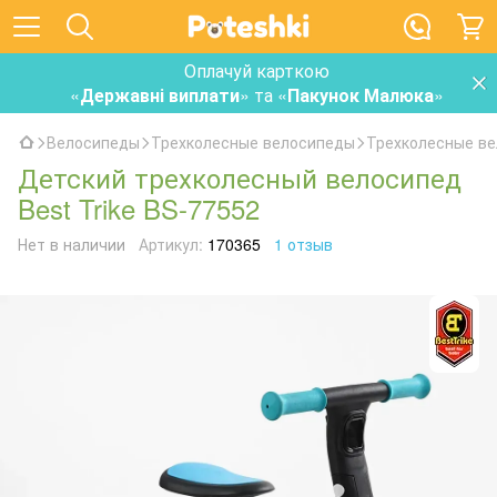
Оплачуй карткою
«
Державні виплати
» та «
Пакунок Малюка
»
Велосипеды
Трехколесные велосипеды
Трехколесные ве
Детский трехколесный велосипед
Best Trike BS-77552
Нет в наличии
Артикул:
170365
1 отзыв