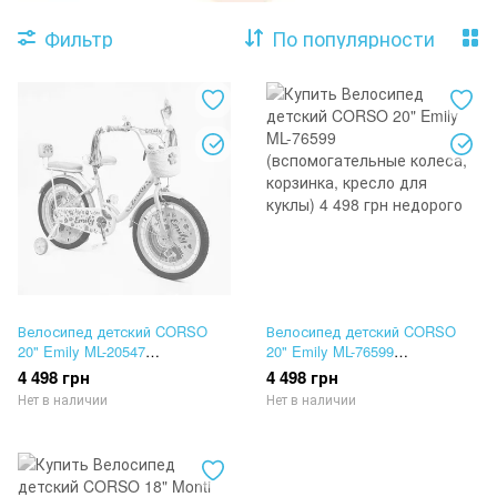
Фильтр
По популярности
Велосипед детский CORSO
Велосипед детский CORSO
20" Emily ML-20547
20" Emily ML-76599
(вспомогательные колеса,
(вспомогательные колеса,
4 498 грн
4 498 грн
корзинка, кресло для куклы)
корзинка, кресло для куклы)
Нет в наличии
Нет в наличии