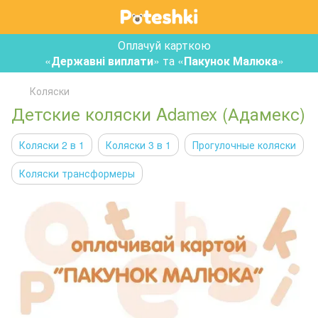
Оплачуй карткою
«
Державні виплати
» та «
Пакунок Малюка
»
Коляски
Детские коляски Adamex (Адамекс)
Коляски 2 в 1
Коляски 3 в 1
Прогулочные коляски
Коляски трансформеры