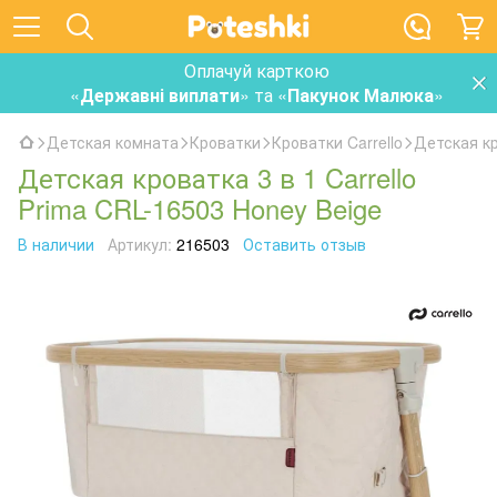
Оплачуй карткою
«
Державні виплати
» та «
Пакунок Малюка
»
Детская комната
Кроватки
Кроватки Carrello
Детская кр
Детская кроватка 3 в 1 Carrello
Prima CRL-16503 Honey Beige
В наличии
Артикул:
216503
Оставить отзыв