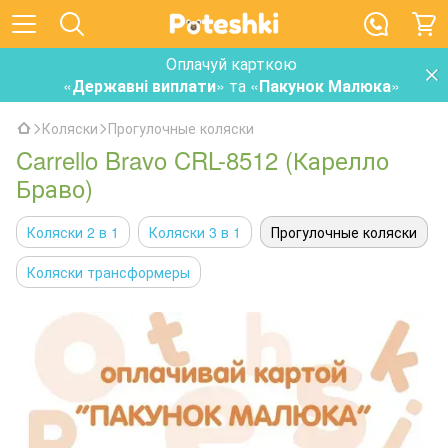
Оплачуй карткою
«
Державні виплати
» та «
Пакунок Малюка
»
Коляски
Прогулочные коляски
Carrello Bravo CRL-8512 (Карелло
Браво)
Коляски 2 в 1
Коляски 3 в 1
Прогулочные коляски
Коляски трансформеры