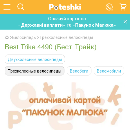
Оплачуй карткою
«
Державні виплати
» та «
Пакунок Малюка
»
Велосипеды
Трехколесные велосипеды
Best Trike 4490 (Бест Трайк)
Двухколесные велосипеды
Трехколесные велосипеды
Велобеги
Веломобили