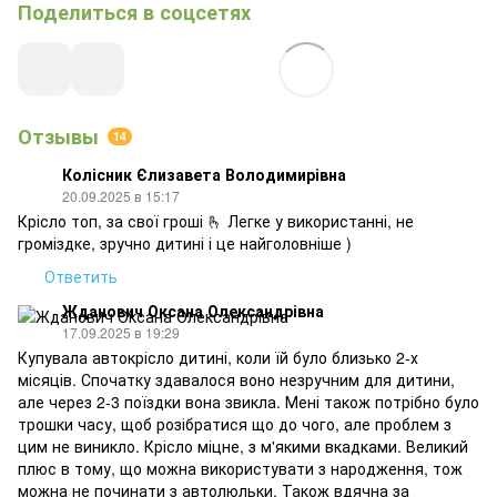
Поделиться в соцсетях
Отзывы
14
Колісник Єлизавета Володимирівна
20.09.2025 в 15:17
Крісло топ, за свої гроші 🫰 Легке у використанні, не
громіздке, зручно дитині і це найголовніше )
Ответить
Жданович Оксана Олександрівна
17.09.2025 в 19:29
Купувала автокрісло дитині, коли їй було близько 2-х
місяців. Спочатку здавалося воно незручним для дитини,
але через 2-3 поїздки вона звикла. Мені також потрібно було
трошки часу, щоб розібратися що до чого, але проблем з
цим не виникло. Крісло міцне, з м'якими вкадками. Великий
плюс в тому, що можна використувати з народження, тож
можна не починати з автолюльки. Також вдячна за