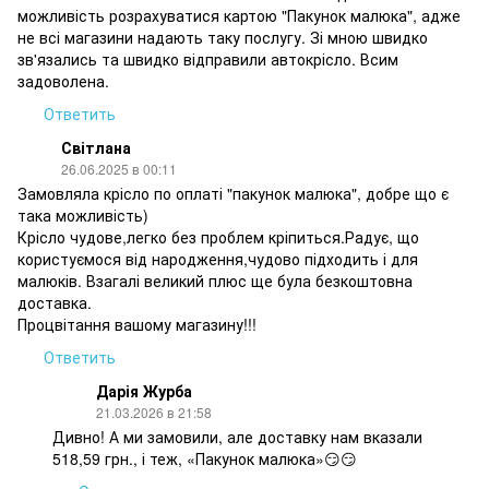
можливість розрахуватися картою "Пакунок малюка", адже
не всі магазини надають таку послугу. Зі мною швидко
зв'язались та швидко відправили автокрісло. Всим
задоволена.
Ответить
Світлана
26.06.2025 в 00:11
Замовляла крісло по оплаті "пакунок малюка", добре що є
така можливість)
Крісло чудове,легко без проблем кріпиться.Радує, що
користуємося від народження,чудово підходить і для
малюків. Взагалі великий плюс ще була безкоштовна
доставка.
Процвітання вашому магазину!!!
Ответить
Дарія Журба
21.03.2026 в 21:58
Дивно! А ми замовили, але доставку нам вказали
518,59 грн., і теж, «Пакунок малюка»😏😏