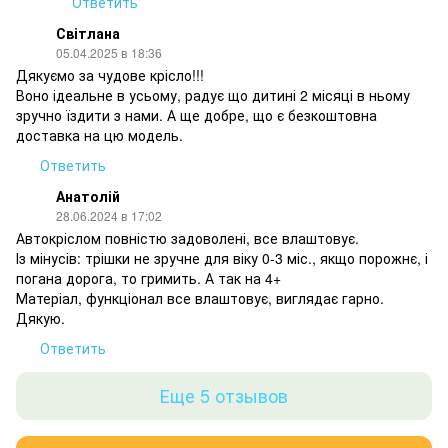
Ответить
Світлана
05.04.2025 в 18:36
Дякуємо за чудове крісло!!!
Воно ідеальне в усьому, радує що дитині 2 місяці в ньому
зручно їздити з нами. А ще добре, що є безкоштовна
доставка на цю модель.
Ответить
Анатолій
28.06.2024 в 17:02
Автокріслом повністю задоволені, все влаштовує.
Із мінусів: трішки не зручне для віку 0-3 міс., якщо порожнє, і
погана дорога, то гримить. А так на 4+
Матеріал, функціонал все влаштовує, виглядає гарно.
Дякую.
Ответить
Еще 5 отзывов