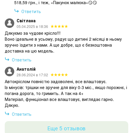
518,59 грн., і теж, «Пакунок малюка»😏😏
Ответить
Світлана
05.04.2025 в 18:36
Дякуємо за чудове крісло!!!
Воно ідеальне в усьому, радує що дитині 2 місяці в ньому
зручно їздити з нами. А ще добре, що є безкоштовна
доставка на цю модель.
Ответить
Анатолій
28.06.2024 в 17:02
Автокріслом повністю задоволені, все влаштовує.
Із мінусів: трішки не зручне для віку 0-3 міс., якщо порожнє, і
погана дорога, то гримить. А так на 4+
Матеріал, функціонал все влаштовує, виглядає гарно.
Дякую.
Ответить
Еще 5 отзывов