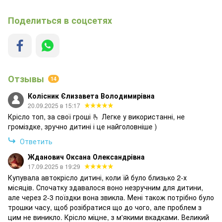
Поделиться в соцсетях
Отзывы
14
Колісник Єлизавета Володимирівна
20.09.2025 в 15:17
Крісло топ, за свої гроші 🫰 Легке у використанні, не
громіздке, зручно дитині і це найголовніше )
Ответить
Жданович Оксана Олександрівна
17.09.2025 в 19:29
Купувала автокрісло дитині, коли їй було близько 2-х
місяців. Спочатку здавалося воно незручним для дитини,
але через 2-3 поїздки вона звикла. Мені також потрібно було
трошки часу, щоб розібратися що до чого, але проблем з
цим не виникло. Крісло міцне, з м'якими вкадками. Великий