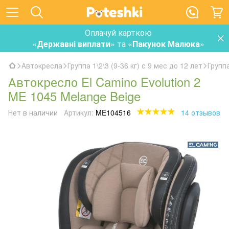
Оплачуй карткою
«
Державні виплати
» та «
Пакунок Малюка
»
Автокресла
Группа 1\2\3 (9-36 кг) с 9 мес до 12 лет
Группа
Автокресло El Camino Evolution 2
ME 1045 Melange Beige
Нет в наличии
Артикул:
ME104516
14 отзывов