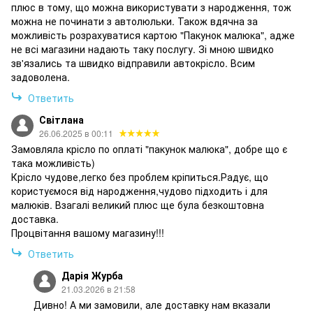
плюс в тому, що можна використувати з народження, тож
можна не починати з автолюльки. Також вдячна за
можливість розрахуватися картою "Пакунок малюка", адже
не всі магазини надають таку послугу. Зі мною швидко
зв'язались та швидко відправили автокрісло. Всим
задоволена.
Ответить
Світлана
26.06.2025 в 00:11
Замовляла крісло по оплаті "пакунок малюка", добре що є
така можливість)
Крісло чудове,легко без проблем кріпиться.Радує, що
користуємося від народження,чудово підходить і для
малюків. Взагалі великий плюс ще була безкоштовна
доставка.
Процвітання вашому магазину!!!
Ответить
Дарія Журба
21.03.2026 в 21:58
Дивно! А ми замовили, але доставку нам вказали