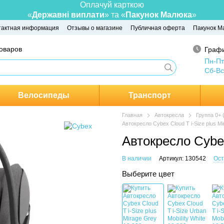
Оплачуй карткою
«
Державні виплати
» та «
Пакунок Малюка
»
тактная информация
Отзывы о магазине
Публичная оферта
Пакунок М
товаров
Графи
Пн-Пт
Сб-Вс
Велосипеды
Транспорт
Главная
Автокресла
Группа 0+ 
Автокресло Cybex Cloud T i-Size plus M
Автокресло Cybex
В наличии
Артикул: 130542
Ост
Выберите цвет