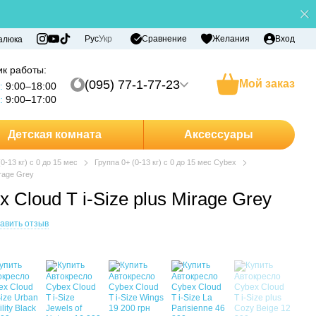
Сравнение
Рус
Укр
Желания
Вход
алюка
к работы:
(095) 77-1-77-23
Мой заказ
:
9:00–18:00
:
9:00–17:00
Детская комната
Аксессуары
(0-13 кг) с 0 до 15 мес
Группа 0+ (0-13 кг) с 0 до 15 мес Cybex
irage Grey
 Cloud T i-Size plus Mirage Grey
авить отзыв