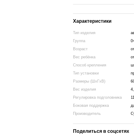
Характеристики
Тип изделия
а
Группа
0
Возраст
о
Вес ребёнка
о
Способ крепления
ш
Тип установки
п
Размеры (ШхГхВ)
6
Вес изделия
4
Регулировка подголовника
1
Боковая поддержка
д
Производитель
C
Поделиться в соцсетях