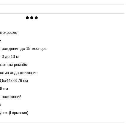
втокресло
+
т рождения до 15 месяцев
т 0 до 13 кг
татным ремнём
ротив хода движения
0,5х44х38-76 см
,8 см
1 положений
а
ybex (Германия)