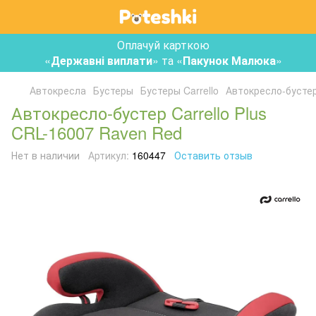
Оплачуй карткою
«
Державні виплати
» та «
Пакунок Малюка
»
Автокресла
Бустеры
Бустеры Carrello
Автокресло-бустер
Автокресло-бустер Carrello Plus
CRL-16007 Raven Red
Нет в наличии
Артикул:
160447
Оставить отзыв