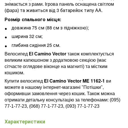
знімається з рами. Ігрова панель оснащена світлом
та живиться від 3 батарейок типу AA.
(фара)
Розмір спального місця:
довжина 75 см (88 см з підніжкою);
ширина 32 см;
глибина сидіння 25 см.
Велосипед
El Camino Vector
також комплектується
великим капюшоном з додатковою секцією (має
сітчасте оглядове віконце на магниті) та містким
кошиком.
El Camino Vector ME 1162-1
Купити велосипед
ви
можете в нашому інтернет-магазині "Потішки",
оформивши замовлення через кошик. Також можна
отримати детальну консультацію за телефонами: (095)
77-1-77-23, (068) 77-1-77-23, (093) 77-1-77-23
Характеристики