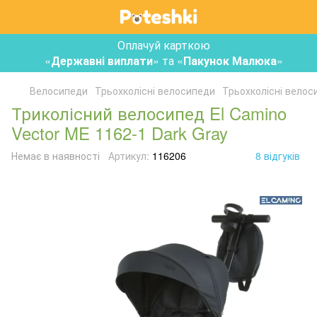
Оплачуй карткою
«
Державні виплати
» та «
Пакунок Малюка
»
Велосипеди
Трьохколісні велосипеди
Трьохколісні велос
Триколісний велосипед El Camino
Vector ME 1162-1 Dark Gray
Немає в наявності
Артикул:
116206
8 відгуків