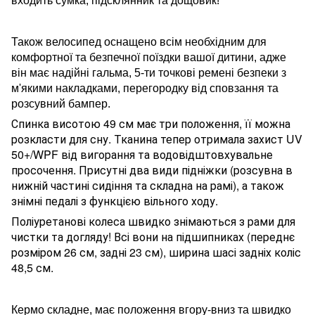
входить сумка, підсклянник та дощовик!
Також велосипед
оснащено всім необхідним для
комфортної та безпечної поїздки вашої дитини
, а
дже
він має надійні гальма, 5-ти точкові ремені безпеки з
м'якими накладками, перегородку від сповзання та
розсувний бампер
.
Спинка висотою 49 см має три положення, її можна
розкласти для сну. Тканина тепер отримала захист UV
50+/WPF від вигорання та водовідштовхувальне
просочення. Присутні два види підніжки (розсувна в
нижній частині сидіння та складна на рамі), а також
знімні педалі з функцією вільного ходу.
Поліуретанові колеса швидко знімаються з рами для
чистки та догляду! Всі вони на підшипниках (переднє
розміром 26 см, задні 23 см), ширина шасі задніх коліс
48,5 см.
Кермо складне, має положення вгору-вниз та швидко