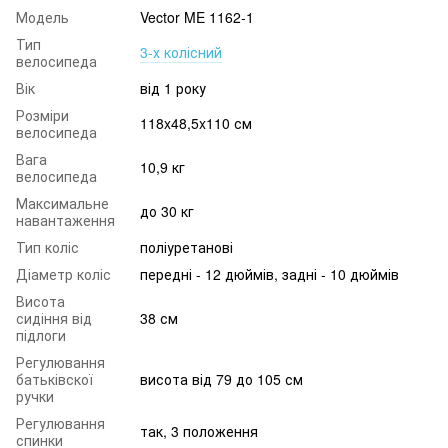
Модель
Vector ME 1162-1
Тип
3-х колісний
велосипеда
Вік
від 1 року
Розміри
118x48,5x110 см
велосипеда
Вага
10,9 кг
велосипеда
Максимальне
до 30 кг
навантаження
Тип коліс
поліуретанові
Діаметр коліс
передні - 12 дюймів, задні - 10 дюймів
Висота
сидіння від
38 см
підлоги
Регулювання
батьківскої
висота від 79 до 105 см
ручки
Регулювання
так, 3 положення
спинки