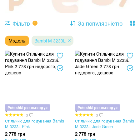
Фільтр
За популярністю
1
Модель
Bambi M 3233L
Poteshki рекомендує
Poteshki рекомендує
3
3
Стільчик для годування Bambi
Стільчик для годування Bambi
M 3233L Pink
M 3233L Jade Green
2 778 грн
2 778 грн
В наявності
В наявності