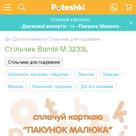
Оплачуй карткою
«
Державні виплати
» та «
Пакунок Малюка
»
Дитяча кімната
Стільчики для годування
Стільчик Bambi M 3233L
Стільчики для годування
Шезлонги, качалки, гойдалки
Ліжечка
Комоди
Манежі
Ванночки, горщики
Дитячі килимки