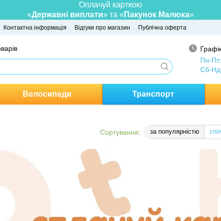
Оплачуй карткою
«
Державні виплати
» та «
Пакунок Малюка
»
Контактна інформація
Відгуки про магазин
Публічна оферта
оварів
Графік
Пн-Пт
Сб-Нд
Велосипеди
Транспорт
за популярністю
спо
Сортування: