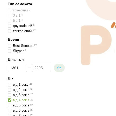
Тип самоката
трюковий
0
3 в 1
0
5 в 1
0
двуколісний
9
триколісний
17
Бренд
Best Scooter
17
Skyper
9
Ціна, грн
Від Ціна, грн
До Ціна, грн
ОК
Вік
від 1 року
42
від 2 років
9
від 3 років
25
від 4 років
26
від 5 років
54
від 6 років
32
від 7 років
28