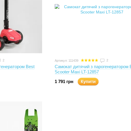
2
2
Артикул: 111439
генератором Best
Самокат дитячий з парогенератором 
Scooter Maxi LT-12857
1 791 грн
Купити