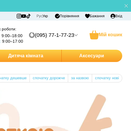
Порівняння
Рус
Укр
Бажання
Вхід
 роботи:
(095) 77-1-77-23
Мій кошик
:
9:00–18:00
:
9:00–17:00
Дитяча кімната
Аксесуари
чатку дешевше
спочатку дорожче
за назвою
спочатку нові