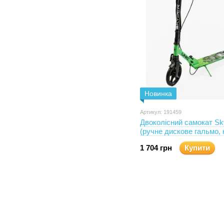
Новинка
Артикул: 191459
Двоколісний самокат Sk
(ручне дискове гальмо, 
амортизатор)
1 704 грн
Купити