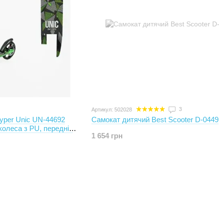
3
Артикул: 502028
yper Unic UN-44692
Самокат дитячий Best Scooter D-0449
колеса з PU, передній
1 654 грн