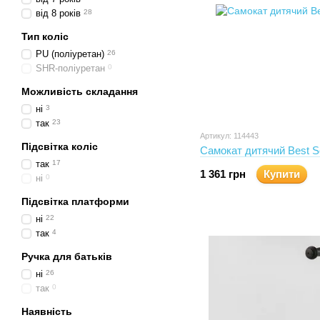
від 8 років
28
Тип коліс
PU (поліуретан)
26
SHR-поліуретан
0
Можливість складання
ні
3
так
23
Артикул: 114443
Підсвітка коліс
Самокат дитячий Best S
так
17
1 361 грн
Купити
ні
0
Підсвітка платформи
ні
22
так
4
Ручка для батьків
ні
26
так
0
Наявність