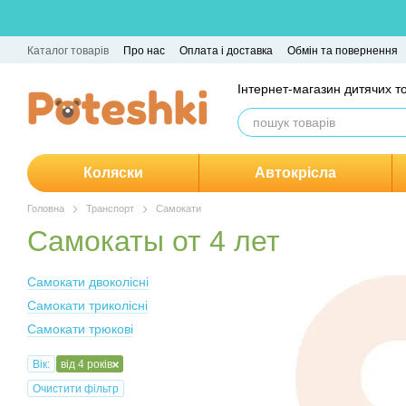
Перейти до основного контенту
Каталог товарів
Про нас
Оплата і доставка
Обмін та повернення
Пакунок Малюка
Інтернет-магазин дитячих т
Коляски
Автокрісла
Головна
Транспорт
Самокати
Самокаты от 4 лет
Самокати двоколісні
Самокати триколісні
Самокати трюкові
Вік:
від 4 років
Очистити фільтр