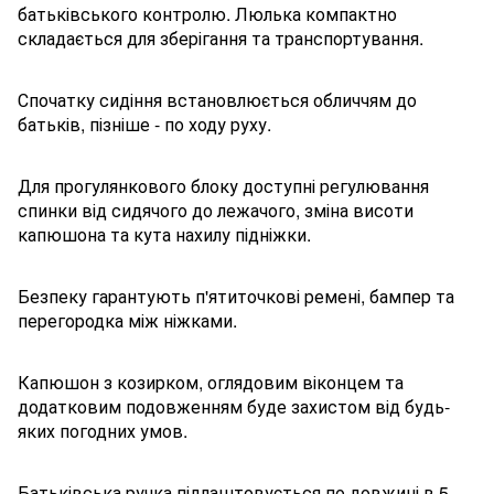
батьківського контролю. Люлька компактно
складається для зберігання та транспортування.
Спочатку сидіння встановлюється обличчям до
батьків, пізніше - по ходу руху.
Для прогулянкового блоку доступні регулювання
спинки від сидячого до лежачого, зміна висоти
капюшона та кута нахилу підніжки.
Безпеку гарантують п'ятиточкові ремені, бампер та
перегородка між ніжками.
Капюшон з козирком, оглядовим віконцем та
додатковим подовженням буде захистом від будь-
яких погодних умов.
Батьківська ручка підлаштовується по довжині в 5