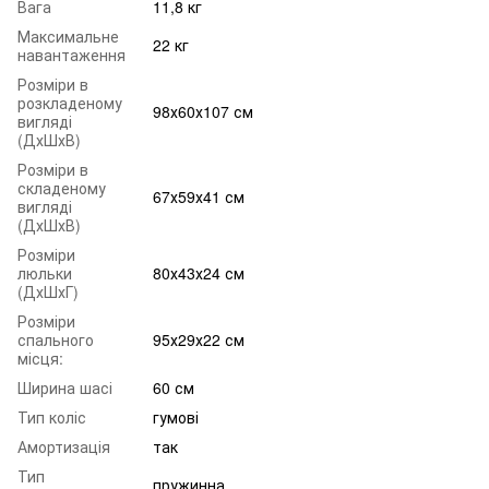
Вага
11,8 кг
Максимальне
22 кг
навантаження
Розміри в
розкладеному
98х60х107 см
вигляді
(ДхШхВ)
Розміри в
складеному
67х59х41 см
вигляді
(ДхШхВ)
Розміри
люльки
80х43х24 см
(ДхШхГ)
Розміри
спального
95х29х22 см
місця:
Ширина шасі
60 см
Тип коліс
гумові
Амортизація
так
Тип
пружинна