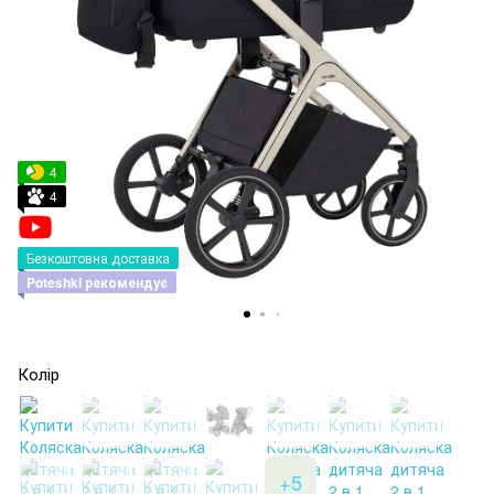
4
4
Безкоштовна доставка
Poteshki рекомендує
Колір
+5