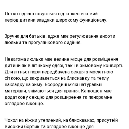
Легко підлаштовується під кожен віковий
період дитини завдяки широкому функціоналу.
Зручна для батьків, адже має регулювання висоти
люльки та прогулянкового сидіння.
Невагома люлька має велике місце для розміщення
дитини як в літньому одязі, так і в зимовому конверті.
Для літньої пори передбачена секція з москітною
сіткою, що закривається на блискавку та теплу
накладку на зиму. Всередині м'які натуральні
матеріали, знімаються для прання. Капюшон має
додаткову секцію для розширення та панорамне
оглядове віконце.
Чохол на ніжки утеплений, на блискавках, присутній
високий бортик та оглядове віконце для