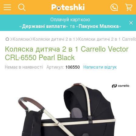
Оплачуй карткою
«
Державні виплати
» та «
Пакунок Малюка
»
Коляски
Коляски дитячі 2 в 1
Коляски дитячі 2 в 1 Carrell
Коляска дитяча 2 в 1 Carrello Vector
CRL-6550 Pearl Black
Немає в наявності
Артикул:
106550
Написати відгук