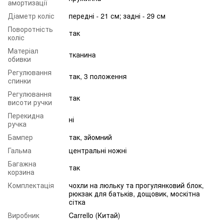
амортизації
Діаметр коліс
передні - 21 см; задні - 29 см
Поворотність
так
коліс
Матеріал
тканина
обивки
Регулювання
так, 3 положення
спинки
Регулювання
так
висоти ручки
Перекидна
ні
ручка
Бампер
так, зйомний
Гальма
центральні ножні
Багажна
так
корзина
Комплектація
чохли на люльку та прогулянковий блок,
рюкзак для батьків, дощовик, москітна
сітка
Виробник
Carrello (Китай)