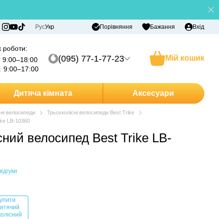
Порівняння
Рус
Укр
Бажання
Вхід
 роботи:
(095) 77-1-77-23
Мій кошик
:
9:00–18:00
:
9:00–17:00
Дитяча кімната
Аксесуари
сні велосипеди
Трьохколісні велосипеди Best Trike
ike LB-10360
ний велосипед Best Trike LB-
відгуки