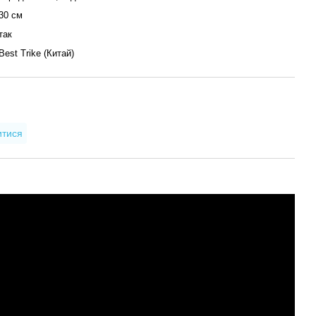
30 см
так
Best Trike (Китай)
итися