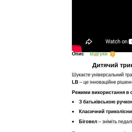
Опис
Відгуки
2
Дитячий трик
Шукаєте універсальний тр
LB
– це інноваційне рішення
Режими використання в 
З батьківською ручко
Класичний триколісн
Біговел
– зніміть педал