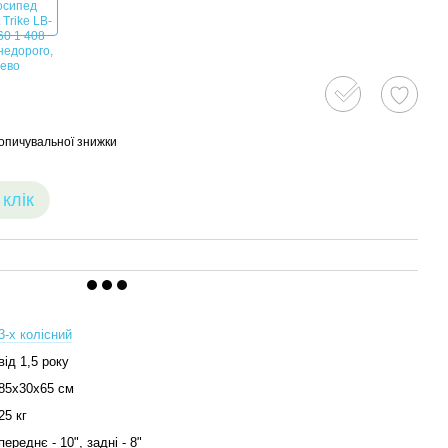
опичувальної знижки
 клік
3-х колісний
від 1,5 року
85х30х65 см
25 кг
переднє - 10", задні - 8"