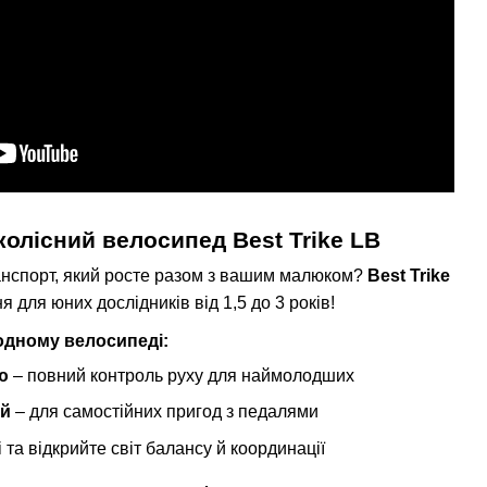
олісний велосипед Best Trike LB
анспорт, який росте разом з вашим малюком?
Best Trike
 для юних дослідників від 1,5 до 3 років!
одному велосипеді:
ю
– повний контроль руху для наймолодших
ий
– для самостійних пригод з педалями
і та відкрийте світ балансу й координації