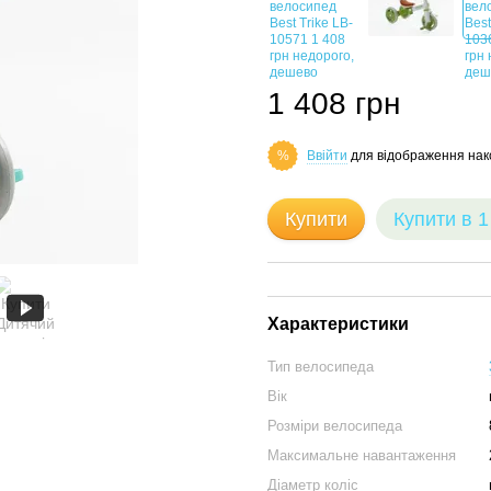
1 408 грн
Ввійти
для відображення нак
%
Купити
Купити в 1
Характеристики
Тип велосипеда
Вік
Розміри велосипеда
Максимальне навантаження
Діаметр коліс