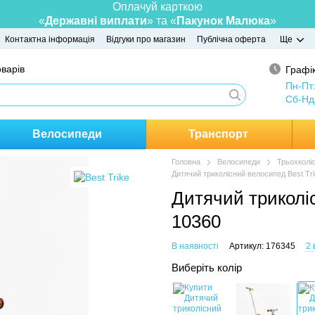
Оплачуй карткою
«
Державні виплати
» та «
Пакунок Малюка
»
Контактна інформація
Відгуки про магазин
Публічна оферта
Ще
оварів
Графік
Пн-Пт
Сб-Нд
Велосипеди
Транспорт
Головна
Велосипеди
Трьохколі
Дитячий триколісний велосипед Best Tr
Дитячий триколіс
10360
В наявності
Артикул: 176345
2 
Виберіть колір