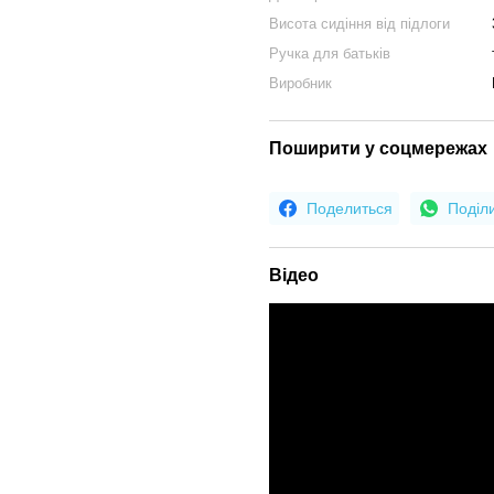
Висота сидіння від підлоги
Ручка для батьків
Виробник
Поширити у соцмережах
Поделиться
Поділ
Відео