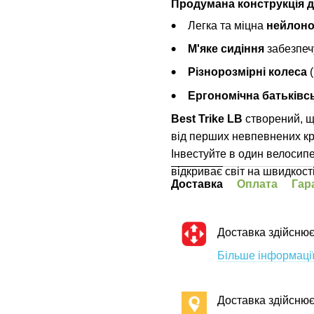
Продумана конструкція 
Легка та міцна
нейлоно
М'яке сидіння
забезпеч
Різнорозмірні колеса
(
Ергономічна батьківс
Best Trike LB
створений, щ
від перших невпевнених кр
Інвестуйте в один велосипе
відкриває світ на швидкост
Доставка
Оплата
Гар
Доставка здійснює
Більше інформації
Доставка здійсню