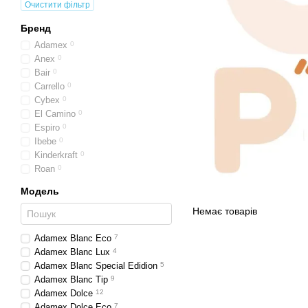
Очистити фільтр
Бренд
Adamex
0
Anex
0
Bair
0
Carrello
0
Cybex
0
El Camino
0
Espiro
0
Ibebe
0
Kinderkraft
0
Roan
0
Модель
Немає товарів
Adamex Blanc Eco
7
Adamex Blanc Lux
4
Adamex Blanc Special Edidion
5
Adamex Blanc Tip
9
Adamex Dolce
12
Adamex Dolce Eco
7