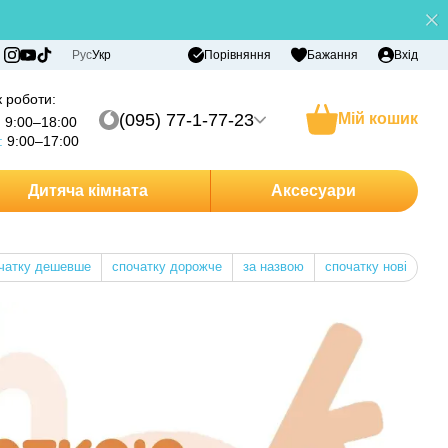
Порівняння
Рус
Укр
Бажання
Вхід
 роботи:
(095) 77-1-77-23
Мій кошик
:
9:00–18:00
:
9:00–17:00
Дитяча кімната
Аксесуари
чатку дешевше
спочатку дорожче
за назвою
спочатку нові