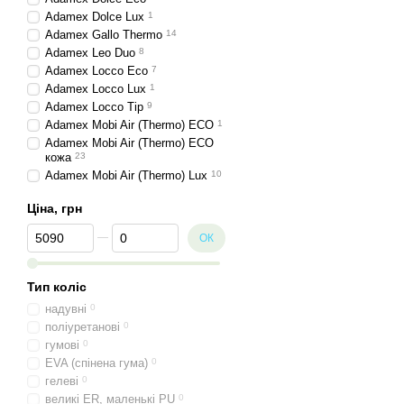
Adamex Dolce Lux
1
Adamex Gallo Thermo
14
Adamex Leo Duo
8
Adamex Locco Eco
7
Adamex Locco Lux
1
Adamex Locco Tip
9
Adamex Mobi Air (Thermo) ECO
1
Adamex Mobi Air (Thermo) ECO
кожа
23
Adamex Mobi Air (Thermo) Lux
10
Adamex Mobi Air (Thermo) New
Ціна, грн
ECO
6
Adamex Mobi Air Thermo New
Від Ціна, грн
До Ціна, грн
ОК
ECO
1
Adamex Mobi Air (Thermo) New
Lux
3
Тип коліс
Adamex Mobi Air (Thermo) New
TIP
4
надувні
0
Adamex Mobi Air Thermo New
поліуретанові
0
TIP
2
гумові
0
Adamex Mobi Air (Thermo) TIP
13
EVA (спінена гума)
0
Adamex Nola
28
гелеві
0
Adamex Nola Eco
1
великі ER, маленькі PU
0