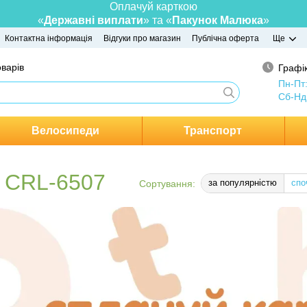
Оплачуй карткою
«
Державні виплати
» та «
Пакунок Малюка
»
Контактна інформація
Відгуки про магазин
Публічна оферта
Ще
оварів
Графік
Пн-Пт
Сб-Нд
Велосипеди
Транспорт
a CRL-6507
за популярністю
спо
Сортування: