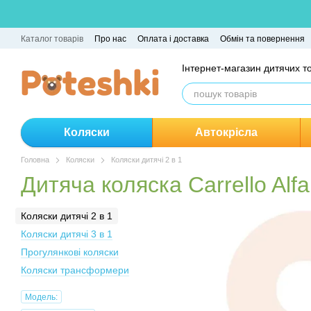
Перейти до основного контенту
Каталог товарів
Про нас
Оплата і доставка
Обмін та повернення
Інтернет-магазин дитячих т
Коляски
Автокрісла
Головна
Коляски
Коляски дитячі 2 в 1
Дитяча коляска Carrello Alf
Коляски дитячі 2 в 1
Коляски дитячі 3 в 1
Прогулянкові коляски
Коляски трансформери
Модель: