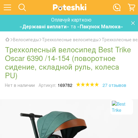
Оплачуй карткою
«
Державні виплати
» та «
Пакунок Малюка
»
Велосипеды
Трехколесные велосипеды
Трехколесные ве
Трехколесный велосипед Best Trike
Oscar 6390 /14-154 (поворотное
сидение, складной руль, колеса
PU)
Нет в наличии
Артикул:
169782
27 отзывов