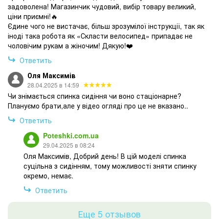
задоволена! Магазинчик чудовий, вибір товару великий,
ціни приємні!🔥
Єдине чого не вистачає, більш зрозумілої інструкції, так як
іноді така робота як «Скласти велосипед» припадає не
чоловічим рукам а жіночим! Дякую!❤️
Ответить
Оля Максимів
28.04.2025 в 14:59
Чи знімається спинка сидіння чи воно стаціонарне?
Плануємо брати,але у відео огляді про це не вказано..
Ответить
Poteshki.com.ua
29.04.2025 в 08:24
Оля Максимів, Добрий день! В цій моделі спинка
суцільна з сидінням, тому можливості зняти спинку
окремо, немає.
Ответить
Еще 5 отзывов