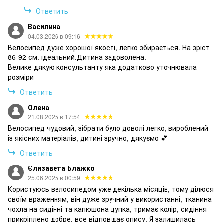
Ответить
Василина
04.03.2026 в 09:16
Велосипед дуже хорошої якості, легко збирається. На зріст
86-92 см. ідеальний.Дитина задоволена.
Велике дякую консультанту яка додатково уточнювала
розміри
Ответить
Олена
21.08.2025 в 17:54
Велосипед чудовий, зібрати було доволі легко, вироблений
із якісних матеріалів, дитині зручно, дякуємо 💕
Ответить
Єлизавета Блажко
25.06.2025 в 00:59
Користуюсь велосипедом уже декілька місяців, тому ділюся
своїм враженням, він дуже зручний у використанні, тканина
чохла на сидінні та капюшона цупка, тримає колір, сидіння
прикріплено добре, все відповідає опису. Я залишилась