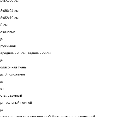
59х65х29 см
45х86х24 см
36х82х19 см
59 см
резиновые
да
пружинная
передние - 20 см; задние - 29 см
да
колясочная ткань
да, 3 положения
да
нет
есть, съемный
центральный ножной
да
чехлы на люльку и прогулочный блок, сумка для родителей,