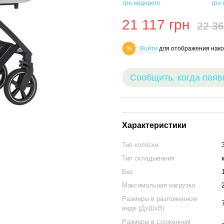
21 117 грн
22 36
Войти
для отображения нако
%
Сообщить, когда появ
Характеристики
Тип коляски
Тип складывания
Вес
Максимальная нагрузка
Размеры в разложенном
виде (ДхШхВ)
Размеры в сложенном