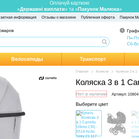
Оплачуй карткою
«
Державні виплати
» та «
Пакунок Малюка
»
тактная информация
Отзывы о магазине
Публичная оферта
Пакунок М
товаров
Графи
Пн-Пт
Сб-Вс
Велосипеды
Транспорт
Главная
Коляски
Коляски 3 в 1
Коляска 3 в 1 Car
Нет в наличии
Артикул: 10804
Выберите цвет